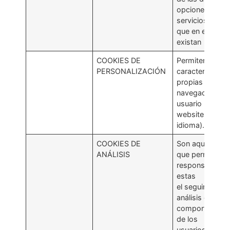
opciones o
servicios
que en ella
existan
COOKIES DE
Permiten aplica
PERSONALIZACIÓN
características
propias para la
navegación del
usuario por el
website (Ej.
idioma).
COOKIES DE
Son aquellas
ANÁLISIS
que permiten al
responsable d
estas
el seguimiento 
análisis del
comportamien
de los
usuarios de los