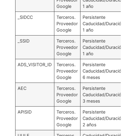
Google
1 año
_SIDCC
Terceros.
Persistente
.g
Proveedor
Caducidad/Duración:
Google
1 año
_SSID
Terceros.
Persistente
.g
Proveedor
Caducidad/Duración:
Google
1 año
ADS_VISITOR_ID
Terceros.
Persistente
.g
Proveedor
Caducidad/Duración:
Google
6 meses
AEC
Terceros.
Persistente
.g
Proveedor
Caducidad/Duración:
Google
3 meses
APISID
Terceros.
Persistente
.g
Proveedor
Caducidad/Duración:
Google
2 años
UULE
Terceros.
Caducidad/Duración:
.g