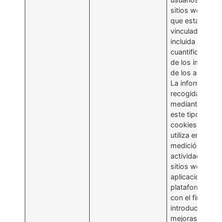
sitios web a lo
que están
vinculadas,
incluida la
cuantificación
de los impacto
de los anuncios
La información
recogida
mediante
este tipo de
cookies se
utiliza en la
medición de la
actividad de lo
sitios web,
aplicación o
plataforma,
con el fin de
introducir
mejoras en