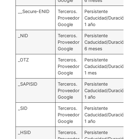
Google
6 meses
__Secure-ENID
Terceros.
Persistente
.g
Proveedor
Caducidad/Duración:
Google
1 año
_NID
Terceros.
Persistente
.g
Proveedor
Caducidad/Duración:
Google
6 meses
_OTZ
Terceros.
Persistente
.g
Proveedor
Caducidad/Duración:
Google
1 mes
_SAPISID
Terceros.
Persistente
go
Proveedor
Caducidad/Duración:
Google
1 año
_SID
Terceros.
Persistente
.g
Proveedor
Caducidad/Duración:
Google
1 año
_HSID
Terceros.
Persistente
.g
Proveedor
Caducidad/Duración: