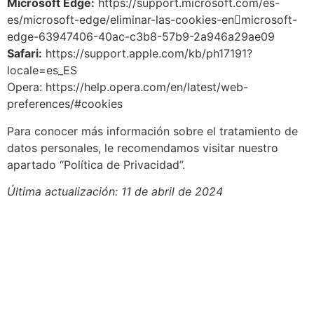
Microsoft Edge:
https://support.microsoft.com/es-
es/microsoft-edge/eliminar-las-cookies-en￾microsoft-
edge-63947406-40ac-c3b8-57b9-2a946a29ae09
Safari:
https://support.apple.com/kb/ph17191?
locale=es_ES
Opera: https://help.opera.com/en/latest/web-
preferences/#cookies
Para conocer más información sobre el tratamiento de
datos personales, le recomendamos visitar nuestro
apartado “Política de Privacidad”.
Última actualización: 11 de abril de 2024
Reformas
Cocinas
Servicios Eléctricos
Inmobiliaria