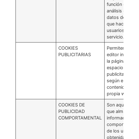
función del
análisis de los
datos de uso
que hacen los
usuarios del
servicio.
COOKIES
Permiten al
PUBLICITARIAS
editor incluir en
la página web
espacios
publicitarios,
según el
contenido de la
propia web.
COOKIES DE
Son aquellas
PUBLICIDAD
que almacenan
COMPORTAMENTAL
información del
comportamien
de los usuarios
obtenida a