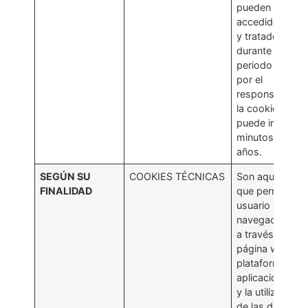
pueden ser
accedidos
y tratados
durante un
periodo definid
por el
responsable d
la cookie, y qu
puede ir de un
minutos a vari
años.
SEGÚN SU
COOKIES TÉCNICAS
Son aquellas
FINALIDAD
que permiten al
usuario la
navegación
a través de una
página web,
plataforma o
aplicación
y la utilización
de las diferent