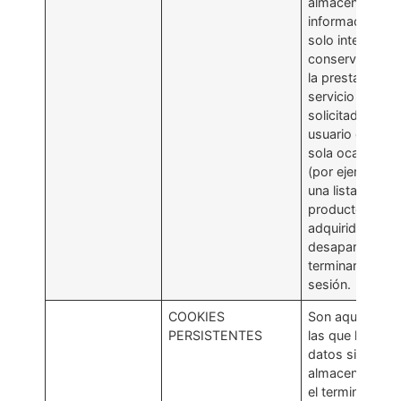
almacenar
información qu
solo interesa
conservar para
la prestación de
servicio
solicitado por e
usuario en una
sola ocasión
(por ejemplo,
una lista de
productos
adquiridos) y
desaparecen al
terminar la
sesión.
COOKIES
Son aquellas e
PERSISTENTES
las que los
datos siguen
almacenados e
el terminal y