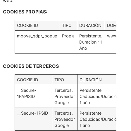
web:
COOKIES PROPIAS:
COOKIE ID
TIPO
DURACIÓN
DOMINIO
moove_gdpr_popup
Propia
Persistente.
www.amper
Duración : 1
Año
COOKIES DE TERCEROS
COOKIE ID
TIPO
DURACIÓN
DO
__Secure-
Terceros.
Persistente
.g
1PAPISID
Proveedor
Caducidad/Duración:
Google
1 año
__Secure-1PSID
Terceros.
Persistente
.g
Proveedor
Caducidad/Duración:
Google
1 año