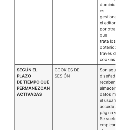
dominio que n
es
gestionado por
el editor, sino
por otra entida
que
trata los datos
obtenidos a
través de las
cookies.
SEGÚN EL
COOKIES DE
Son aquellas
PLAZO
SESIÓN
diseñadas para
DE TIEMPO QUE
recabar y
PERMANEZCAN
almacenar
ACTIVADAS
datos mientras
el usuario
accede a una
página web.
Se suelen
emplear para