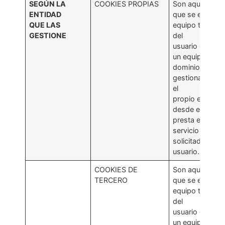
SEGÚN LA
COOKIES PROPIAS
Son aquellas
ENTIDAD
que se envían a
QUE LAS
equipo terminal
GESTIONE
del
usuario desde
un equipo o
dominio
gestionado por
el
propio editor y
desde el que s
presta el
servicio
solicitado por e
usuario.
COOKIES DE
Son aquellas
TERCERO
que se envían a
equipo terminal
del
usuario desde
un equipo o